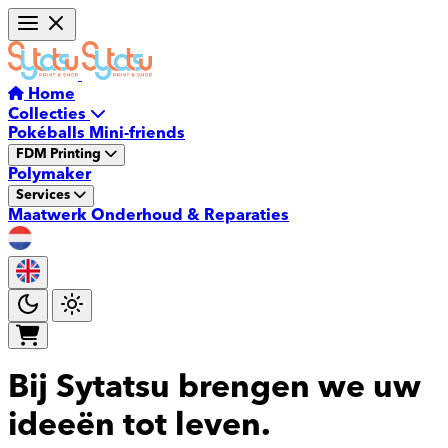
Home
Collecties
Pokéballs
Mini-friends
FDM Printing
Polymaker
Services
Maatwerk
Onderhoud & Reparaties
Winkelmandje
Bij Sytatsu brengen we uw
ideeën tot leven.